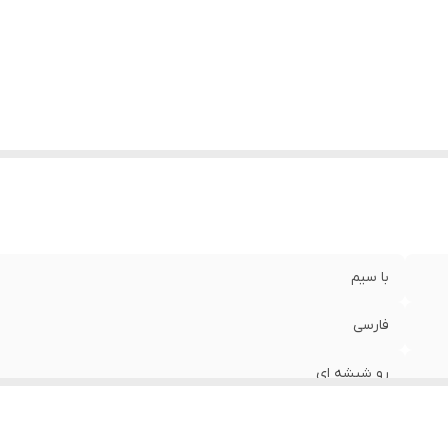
زن
:
0/5 گرم
با سیم
فارسی
رو شیشه ای
45*16