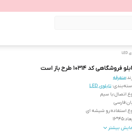
LED
بلو فروشگاهی کد 10314 طرح باز است
ند:
متفرقه
ته‌بندی
:
تابلوی LED
ع اتصال
:
با سیم
ان
:
فارسی
ع استفاده
:
رو شیشه ای
عاد
:
45*16
نس
:
LED MDF
مایش بیشتر