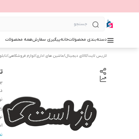
دسته‌بندی محصولات
خانه
پیگیری سفارش
همه محصولات
لاریس لایت
/
کالای دیجیتال
/
ماشین های اداری
/
لوازم فروشگاهی
/
تابلوی 
تا
بر
دس
نو
زب
نو
اب
ج
ن