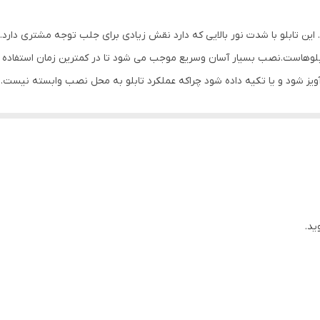
LED MDF
ین تابلو با شدت نور بالایی که دارد نقش زیادی برای جلب توجه مشتری دارد.ا
0/5 گرم
لوهاست.نصب بسیار آسان وسریع موجب می شود تا در کمترین زمان استفاده از ای
 آویز شود و یا تکیه داده شود چراکه عملکرد تابلو به محل نصب وابسته نیست
تابلو روز دید است و بر خلاف نمونه های دیگر در مقابل نور خورشید درخشندگی 
 تراکم پیکسلی و شدت نور تابلو در بیشترین کیفیت و بازده خود باشد. به همر
یع و بدون دردسر در اختیار داشته باشید. این تابلو دارای محفظه سوکت آداپتو
ید.