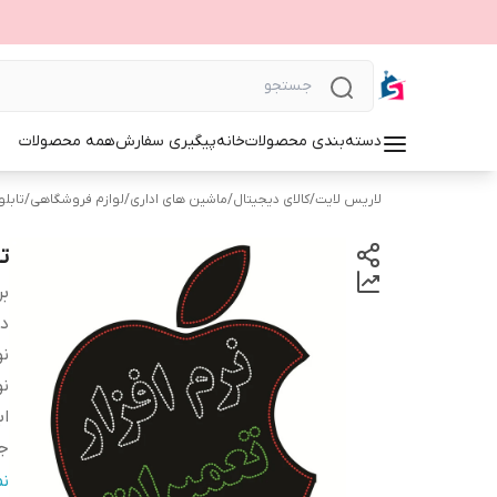
دسته‌بندی محصولات
خانه
پیگیری سفارش
همه محصولات
لاریس لایت
/
کالای دیجیتال
/
ماشین های اداری
/
لوازم فروشگاهی
/
تابلوی 
تا
بر
دس
نو
نو
اب
ج
و
ن