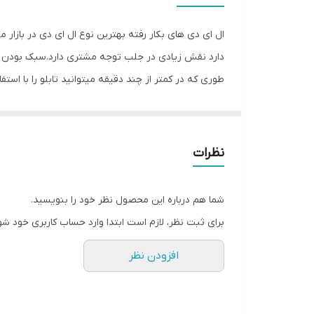
وزن
ال ای دی های بکار رفته بهترین نوع ال ای دی در بازار 
دارد نقش زیادی در جلب توجه‌ مشتری دارد.سبک بودن تا
طوری که در کمتر از چند دقیقه میتوانید تابلو را با اس
باعث جلب توجه و جذب مشتری می شود. یکی از مزیتهای ای
راحتی نصب سیمی به طول ۲ متر 
۴متر نخ نامرئی برای آویزان‌‌‌ کردن تابلو و تعدادی 
نظرات
نامرئی به دو طرف تابلو وصل شده است و فقط کافی است
تمیز کردن شیشه،تابلو را روی شیشه و محل مورد نظرتان
شما هم درباره این محصول نظر خود را بنویسید.
های پولک را از داخل سوراخ های تابلو عبور داده و محک
برای ثبت نظر، لازم است ابتدا وارد حساب کاربری خود شو
شیشه ها را تمیز کنید و جنس نخ نامرئی مقاوم است و 
افزودن نظر