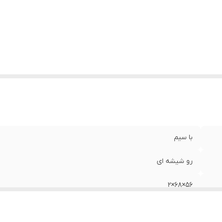
با سیم
رو شیشه ای
56×68×2
Mdf