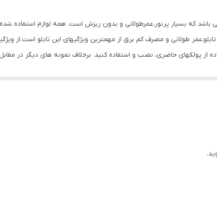
1 گرم
می باشد که بسیار پرنور،عمرطولانی و بدون ریزش است. همه لوازم استفاده شده 
بلو،عمر طولانی و مصرف کم برق از مهمترین ویژگیهای این تابلو است.از ویژگ
تفاده از پولکهای حاضری، نصب و استفاده کنید. برخلاف نمونه های دیگر در مق
ن تابلو این است که آداپتور در پشت تابلو تعبیه شده و نیاز به سیم کشی ند
تعبیه شده تا در صورت دور بودن پریز از شیشه،نیاز به اضافه کردن سیم نباشد. تابلو به
پولک چسب دار برای نصب تابلو بر روی شیشه درنظر گرفته شده است تا نصبی تمی
 که نخ های نامرئی به بالای شیشه وصل شود. برای نصب تابلو بر روی شیشه،
 قرار داده و جای سوراخ ها را علامت گذاری کنید.سپس روکش پولک ها را کند
م کنید و در انتها کافیست که دوشاخه را به برق بزنید. ‌ مزیت روش نصب آویز
ید.
مزیت روش پولک این است که تابلو ثابت است و تکان نمیخورد.