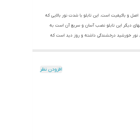
اصل و باکیفیت است. این تابلو با شدت نور بالایی که
یهای دیگر این تابلو نصب آسان و سریع آن است به
ابل نور خورشید درخشندگی داشته و روز دید است که
ارد و فقط کافی است که دوشاخه را برق بزنید. برای
 دو صورت آویزی و رو شیشه ای قابل نصب است و بدین منظور
ز و آسان داشته باشید.برای نصب به صورت آویز،نخ های
افزودن نظر
ابتدا از تمیز بودن شیشه اطمینان حاصل کنید.پس از
ه و در نقاط علامت گذاری شده محکم بچسبانید و سیم
ی نسبت به پولک این است که به راحتی می توانید