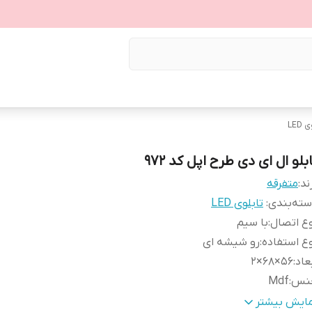
LED
بلو ال ای دی طرح اپل کد ۹۷۲
ند:
متفرقه
ته‌بندی
:
تابلوی LED
ع اتصال
:
با سیم
ع استفاده
:
رو شیشه ای
عاد
:
56×68×2
نس
:
Mdf
زن
:
1 گرم
مایش بیشتر