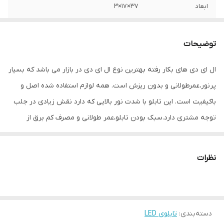
ابعاد
37×17×3
جنس
Mdf
توضیحات
وزن
0.6 گرم
ال ای دی های بکار رفته بهترین نوع ال ای دی در بازار می باشد که بسیار
پرنور،عمرطولانی و بدون ریزش است. همه لوازم استفاده شده اصل و
باکیفیت است. این تابلو با شدت نور بالایی که دارد نقش زیادی در جلب
توجه‌ مشتری دارد.سبک بودن تابلو،عمر طولانی و مصرف کم برق از
مهمترین ویژگیهای این تابلو است.از ویژگیهای دیگر این تابلو نصب آسان
و سریع آن است به طوری که در کمتر از چند دقیقه میتوانید تابلو را با
نظرات
استفاده از پولکهای حاضری، نصب و استفاده کنید. برخلاف نمونه های
دیگر در مقابل نور خورشید درخشندگی داشته و روز دید است که باعث
جلب توجه و جذب مشتری می شود. یکی از مزیتهای این تابلو این است
دسته‌بندی
:
تابلوی LED
که آداپتور در پشت تابلو تعبیه شده و نیاز به سیم کشی ندارد و فقط