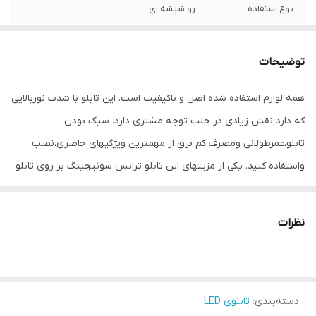
نوع استفاده
رو شیشه ای
ابعاد
3×60×30
توضیحات
جنس
MDF
همه لوازم استفاده شده اصل و باکیفیت است. این تابلو با شدت نوربالایی
وزن
0.6 گرم
که دارد نقش زیادی در جلب توجه مشتری دارد. سبک بودن
تابلو،عمرطولانی ومصرف کم برق از مهمترین ویژگیهای حاضری،نصب
واستفاده کنید. یکی از مزیتهای این تابلو ترانس سوئیچینگ بر روی تابلو
تعبیه شده ونیاز به سیم کشی ندارد و فقط کافی است که دوشاخه را
برق بزنید. برای راحتی نصب سیمی به طول ۳ متر تعبیه شده تا در
نظرات
صورت دور بودن پریز از شیشه، نیاز به اضافه کردن سیم نباشد. نصب:
برای نصب تابلو بر روی شیشه،ابتدا از تمیز بودن شیشه اطمینان حاصل
کنید.پس از تمیز کردن شیشه،تابلو را روشیشه ومحل مورد نطرتان قرار
دسته‌بندی
:
تابلوی LED
داده وجای سوراخ ها را علامت گذاری کنید.سپس پولک ها را با چسب