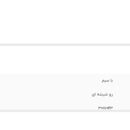
با سیم
رو شیشه ای
43×17×3
Mdf