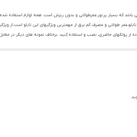
0.4 گرم
می باشد که بسیار پرنور،عمرطولانی و بدون ریزش است. همه لوازم استفاده شده 
بلو،عمر طولانی و مصرف کم برق از مهمترین ویژگیهای این تابلو است.از ویژگ
تفاده از پولکهای حاضری، نصب و استفاده کنید. برخلاف نمونه های دیگر در مق
ن تابلو این است که آداپتور در پشت تابلو تعبیه شده و نیاز به سیم کشی ند
تعبیه شده تا در صورت دور بودن پریز از شیشه،نیاز به اضافه کردن سیم نباشد. تابلو به
پولک چسب دار برای نصب تابلو بر روی شیشه درنظر گرفته شده است تا نصبی تمی
 که نخ های نامرئی به بالای شیشه وصل شود. برای نصب تابلو بر روی شیشه،
 قرار داده و جای سوراخ ها را علامت گذاری کنید.سپس روکش پولک ها را کند
م کنید و در انتها کافیست که دوشاخه را به برق بزنید. ‌ مزیت روش نصب آویز
ید.
مزیت روش پولک این است که تابلو ثابت است و تکان نمیخورد.