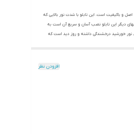
اصل و باکیفیت است. این تابلو با شدت نور بالایی که
یهای دیگر این تابلو نصب آسان و سریع آن است به
ابل نور خورشید درخشندگی داشته و روز دید است که
ارد و فقط کافی است که دوشاخه را برق بزنید. برای
 دو صورت آویزی و رو شیشه ای قابل نصب است و بدین منظور
ز و آسان داشته باشید.برای نصب به صورت آویز،نخ های
افزودن نظر
ابتدا از تمیز بودن شیشه اطمینان حاصل کنید.پس از
ه و در نقاط علامت گذاری شده محکم بچسبانید و سیم
ی نسبت به پولک این است که به راحتی می توانید