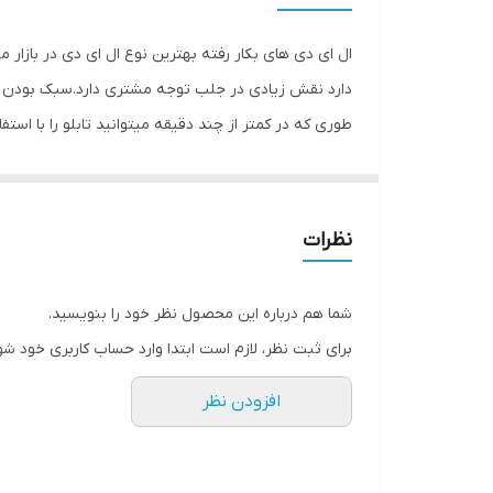
وزن
ال ای دی های بکار رفته بهترین نوع ال ای دی در بازار 
دارد نقش زیادی در جلب توجه‌ مشتری دارد.سبک بودن تا
طوری که در کمتر از چند دقیقه میتوانید تابلو را با اس
باعث جلب توجه و جذب مشتری می شود. یکی از مزیتهای ای
راحتی نصب سیمی به طول ۲ متر 
۴متر نخ نامرئی برای آویزان‌‌‌ کردن تابلو و تعدادی 
نظرات
نامرئی به دو طرف تابلو وصل شده است و فقط کافی است
تمیز کردن شیشه،تابلو را روی شیشه و محل مورد نظرتان
شما هم درباره این محصول نظر خود را بنویسید.
های پولک را از داخل سوراخ های تابلو عبور داده و محک
برای ثبت نظر، لازم است ابتدا وارد حساب کاربری خود شو
شیشه ها را تمیز کنید و جنس نخ نامرئی مقاوم است و 
افزودن نظر