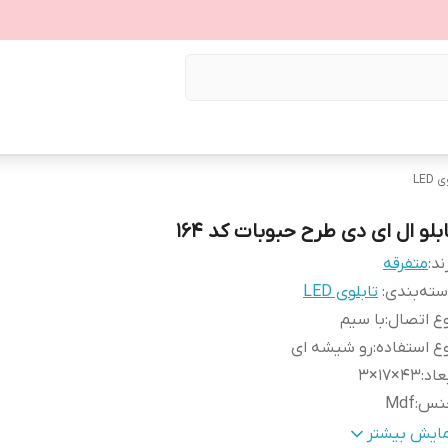
LED
بلو ال ای دی طرح حبوبات کد ۱۶۴
ند:
متفرقه
ته‌بندی
:
تابلوی LED
ع اتصال
:
با سیم
ع استفاده
:
رو شیشه ای
عاد
:
43×17×3
نس
:
Mdf
زن
:
0.4 گرم
مایش بیشتر