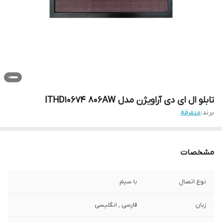
تابلو ال ای دی آراویژن مدل ITHD10674 806AW
برند:
متفرقه
مشخصات
نوع اتصال
با سیم
زبان
فارسی , انگلیسی