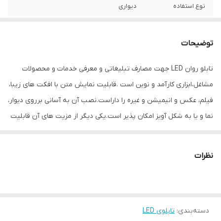
نوع استفاده
دیواری
نحوه نمایش
نمایش متن، عکس، انیمیشن یا فیلم
توضیحات
ابعاد
106*64*11
تابلو روان LED جهت مصارف تبلیغاتی و معرفی خدمات و محصولات
جنس
ورق فلزی رنگ کوره ای با ضخامت 0/5 تا 0/8
مشاغل،ابزاری کارآمد و نوین است .قابلیت نمایش متن با افکت های زیبا،
میلی متر
فیلم، عکس و انیمیشن و غیره را داراست.نصب آن به آسانی برروی دیوار،
ویژگی‌های دستگاه
امکان نمایش متن دلخواه
نما و یا به شکل آویز امکان پذیر است.یکی دیگر از مزیت های آن قابلیت
برنامه ریزی آسان توسط افراد مبتدی می باشد.این محصول دارای برد
وزن
15 گرم
کنترل HD و منبع تغذیه OEM CL می باشد.
نظرات
دسته‌بندی
:
تابلوی LED