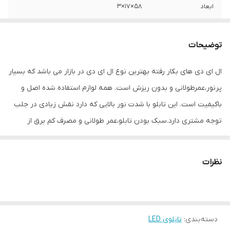
ابعاد
58×17×3
جنس
Mdf
توضیحات
وزن
0.6 گرم
ال ای دی های بکار رفته بهترین نوع ال ای دی در بازار می باشد که بسیار
پرنور،عمرطولانی و بدون ریزش است. همه لوازم استفاده شده اصل و
باکیفیت است. این تابلو با شدت نور بالایی که دارد نقش زیادی در جلب
توجه‌ مشتری دارد.سبک بودن تابلو،عمر طولانی و مصرف کم برق از
مهمترین ویژگیهای این تابلو است.از ویژگیهای دیگر این تابلو نصب آسان
و سریع آن است به طوری که در کمتر از چند دقیقه میتوانید تابلو را با
نظرات
استفاده از پولکهای حاضری، نصب و استفاده کنید. برخلاف نمونه های
دیگر در مقابل نور خورشید درخشندگی داشته و روز دید است که باعث
جلب توجه و جذب مشتری می شود. یکی از مزیتهای این تابلو این است
دسته‌بندی
:
تابلوی LED
که آداپتور در پشت تابلو تعبیه شده و نیاز به سیم کشی ندارد و فقط