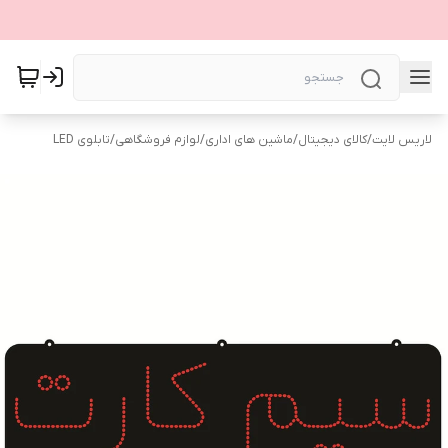
لاریس لایت
/
کالای دیجیتال
/
ماشین های اداری
/
لوازم فروشگاهی
/
تابلوی LED