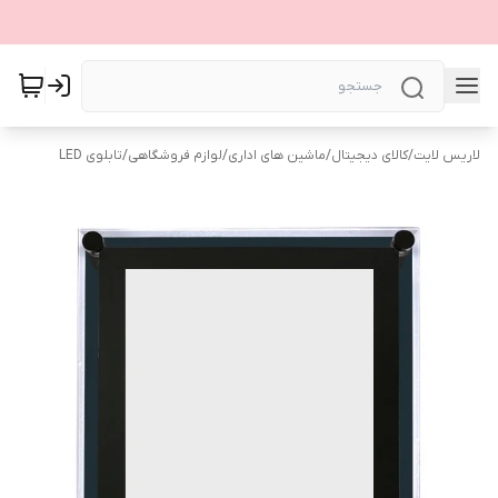
لاریس لایت
/
کالای دیجیتال
/
ماشین های اداری
/
لوازم فروشگاهی
/
تابلوی LED