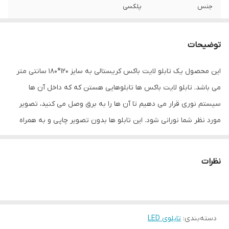
جنس
پلکسی
نوع اتصال
با سیم
توضیحات
این محصول یک تابلو لایت باکس کریستالی به سایز 120*180 سانتی متر
می باشد. تابلو لایت باکس ها تابلوهایی هستن که که داخل آن ها
سیستم نوری قرار می دهیم تا آن ها را به برق وصل می کنید، تصویر
مورد نظر شما نورانی شود. این تابلو ها بدون تصویر چاپی و به همراه
یک اداپتور به شما ارائه داده می شود. برای استفاده از این تابلوها باید
تصویر مورد نظرتان را به صورت جداگانه بر روی بک لایت چاپ کنید و در
نظرات
داخل این لایت باکس ها قرار بدهید. انجام این کار راحت است فقط کافیه
تا پیچ های فلزی در چهار گوشه لایت باکس کریستالی را با دست خود باز
کنید، چاپ بک لایت را که بین دو پلکسی لایت باکس قرار گرفته بود را
دسته‌بندی
:
تابلوی LED
بردارید و تصویر موردنظرتان را در داخل ان ها قرار بدهید. بنابراین هر