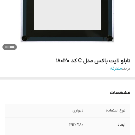
تابلو لایت باکس مدل C کد 180120
برند:
متفرقه
مشخصات
نوع استفاده
دیواری
ابعاد
180*120*1