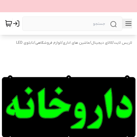
لاریس لایت
/
کالای دیجیتال
/
ماشین های اداری
/
لوازم فروشگاهی
/
تابلوی LED