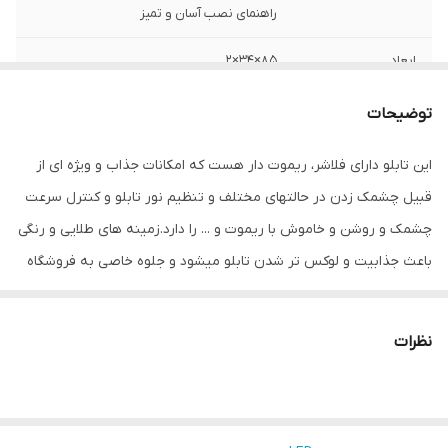
راهنمای نصب آسان و تمیز
ابعاد
85×34×2
قابلیت‌های دستگاه
صفحه نمایش
توضیحات
وزن
1000 گرم
این تابلو دارای فلاشر، ریموت دار هست که امکانات جذاب و ویژه ای از
قبیل چشمک زدن در حالتهای مختلف و تنظیم نور تابلو و کنترل سرعت
چشمک و روشن و خاموش با ریموت و ... را دارد.زمینه های طلایی و رنگی
باعث جذابیت و لوکس تر شدن تابلو میشود و جلوه خاصی به فروشگاه
می دهد.هدف این مجموعه تولید محصولات استاندارد که از همه ی لحاظ
اصولی و استاندارد بوده و با برند میشانه ارائه میگردد.ال ای دی های بکار
نظرات
رفته بهترین نوع ال ای دی در بازار می باشد که بسیار پرنور،عمر طولانی و
بدون ریزش است.این تابلو با نور زیاد باعث جلب توجه و جذب مشتری
می شود. این تابلوها بر اساس علم روز الکترونیک توسط متخصصین