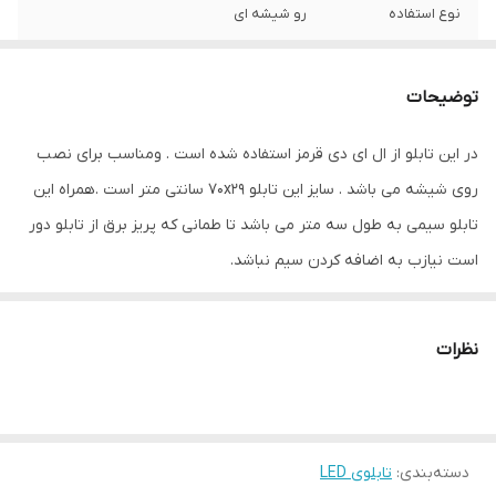
نوع استفاده
رو شیشه ای
ابعاد
70x30x5
توضیحات
جنس
mdf
در این تابلو از ال ای دی قرمز استفاده شده است . ومناسب برای نصب
قابلیت‌های دستگاه
صفحه نمایش
روی شیشه می باشد . سایز این تابلو 70x29 سانتی متر است .همراه این
وزن
1000 گرم
تابلو سیمی به طول سه متر می باشد تا طمانی که پریز برق از تابلو دور
است نیازب به اضافه کردن سیم نباشد.
نظرات
دسته‌بندی
:
تابلوی LED