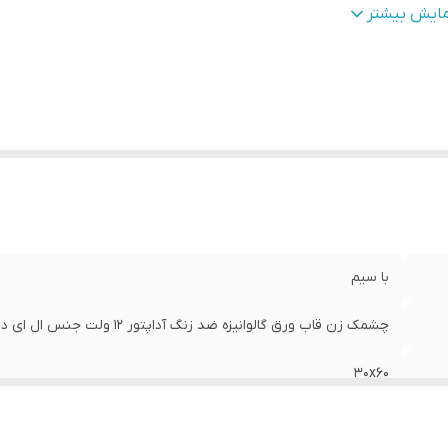
زن
:
1000 گرم
مایش بیشتر
با سیم
چشمک زن قاب ورق گالوانیزه ضد زنگ آداپتور 12 ولت جنس ال ای دی چیپ درشت تایوانی دارای طلق شفاف
30x60
صفحه نمایش