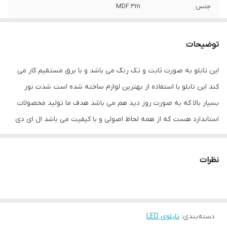
جنس
MDF 3m
قابلیت‌های دستگاه
بدون قابلیت ویژه
توضیحات
وزن
400 گرم
این تابلو به صورت ثابت و تک رنگ می باشد و با برق مستقیم کار می
کند این تابلو با استفاده از بهترین لوازم ساخته شده است شدت نور
بسیار بالا که به صورت روز دید هم می باشد هدف ما تولید محصولات
استاندارد هست که از همه لحاظ اصولی و با کیفیت می باشد ال ای دی
های که مورد استفاده قرار گرفته است از نوع بهترین نوع ال ای دی
موجود در بازار می باشد که بسیار پرنور و عمر طولانی دارد و به هیچ
نظرات
عنوان باعث ریزش نمی شود این تابلو به صورت کامل ارائه می شود تا
مشتری در عرض چند دقیقه بتواند آن را روی شیشه نصب کند این تابلو
نیازی به سیم کشی ندارد فقط کافیست که دوشاخه را به برق بزنید
دسته‌بندی
:
تابلوی LED