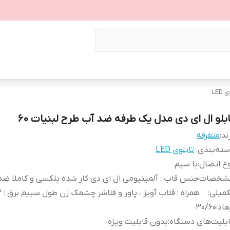
LED
ابلو ال ای دی مدل یک طرفه ضد آب طرح لبنیات 60
ند:
متفرقه
ته‌بندی
:
تابلوی LED
ع اتصال
:
با سیم
شخصات
جنس قاب : آلمینیومی ال ای دی کار شده پلکسی و کاملا ضد
کمیلی
:
همراه : قلاب آویز ، پاور و فلاشر چشمک زن طول سییم برق : 2 متر
عاد
:
30/60
بلیت‌های دستگاه
:
بدون قابلیت ویژه