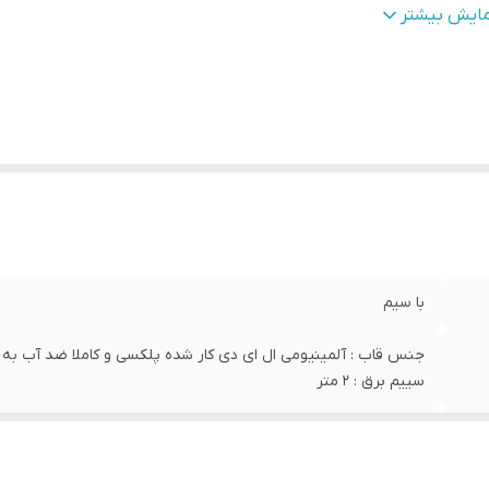
زن
:
5000 گرم
مایش بیشتر
با سیم
جنس قاب : آلمینیومی ال ای دی کار شده پلکسی و کاملا ضد آب به ه
سییم برق : 2 متر
30/60
بدون قابلیت ویژه