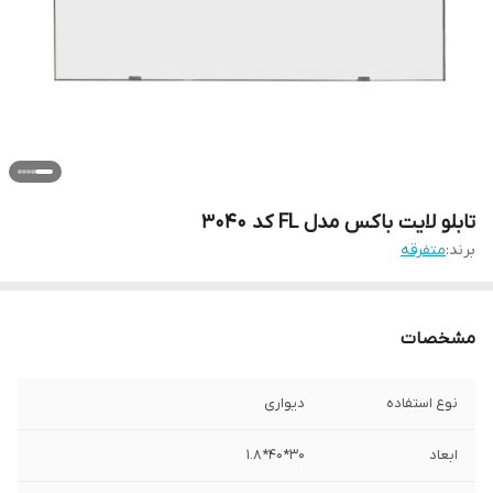
تابلو لایت باکس مدل FL کد 3040
برند:
متفرقه
مشخصات
نوع استفاده
دیواری
ابعاد
30*40*1.8