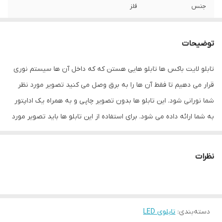
جنس
فلز
نوع اتصال
با سیم
توضیحات
تابلو لایت باکس ها تابلو هایی هستن که که داخل آن ها سیستم نوری
قرار می دهیم تا فقط آن ها را به برق وصل می کنید تصویر مورد نظر
شما نورانی شود. این تابلو ها بدون تصویر چاپی و به همراه یک اداپتور
به شما ارائه داده می شود. برای استفاده از این تابلو ها باید تصویر مورد
نظرتان را به صورت جداگانه بر روی بک لایت چاپ کنید و در داخل این
لایت باکس ها قرار بدهید. انجام این کار راحت است فقط کافیه تا پین
نظرات
های فلزی دور لایت باکس را با دست خود باز کنید، صفحه پلکسی را
بردارید و تصویر موردنظرتان را در داخل ان ها قرار بدهید. بنابراین هر
زمان بخواهید می توانید طرح تصویر را تغییر دهید. این تابلو ها سیستم
دسته‌بندی
:
تابلوی LED
نور کم مصرف دارند و می توانند به صورت شبانه روز روشن بمانند. این