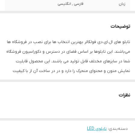
زبان
فارسی , انگلیسی
نوع استفاده
آویز
توضیحات
نحوه نمایش
به صورت ماتریسی فولکالر (نمایش تمامی
رنگ ها)
تابلو های ال.ای.دی فولکالر بهترین انتخاب ها برای نصب در فروشگاه ها
می‌باشند. این تابلوها بر اساس فضای در دسترس و دکوراسیون فروشگاه
ابعاد
106*48.4*15
شما در سایزهای مختلف قابل تولید می باشند. این محصول قابلیت
جنس
بدنه فلزی با رنگ الکترواستاتیک (مشکی
نمایش متون و محتوای متحرک را دارد و در در ساخت آن از با کیفیت
چرمی)
ترین قطعات سخت افزاری و ال ای دی های Super Bright کاملا روز دید
ویژگی‌های دستگاه
امکان نمایش متن دلخواه
با بالاترین شدت نور قابل تنظیم و مقاوم در برابر بارش باران استفاده
نظرات
شده است. شما میتوانید براحتی با نصب نرم افزار تابلو ال ای دی بر روی
وزن
8 گرم
کامپیوتر، متن مورد نظرتان را بنویسید و بر روی فلش مموری ذخیره
نمایید سپس با اتصال فلش مموری به تابلو LED متن طراحی شده بر
دسته‌بندی
:
تابلوی LED
روی حافظه تابلو ذخیره می گردد.