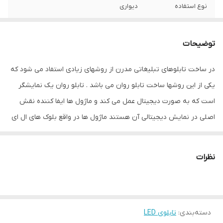
نوع استفاده
دیواری
نحوه نمایش
پیکسل
توضیحات
ابعاد
10*58*106
در ساخت تابلوهای تبلیغاتی مدرن از روشهای زیادی استفاد می شود که
جنس
آهن و پلاستیک
یکی از این روشها ساخت تابلو روان می باشد . تابلو روان یک نمایشگر
ویژگی‌های دستگاه
امکان نمایش متن دلخواه
است که به صورت دیجیتال عمل می کند و ماژول ها ایفا کننده نقش
اصلی در نمایش دیجیتالی آن هستند ماژول ها در واقع بلوک های ال ای
وزن
15 گرم
دی هستند که قابلیت جداسازی و پیوند مجدد را دارند و با استفاده از
یک کابل که فلت نام دارد به صورت سری در کنار هم قرار می گیرند و
نظرات
تشکیل تابلو ال ای دی را می دهندرد کنترلر تابلو روان وظیفه برنامه
ریزی انیمیشن نمایشی در ساخت تابلو تبلیغاتی به روش ال ای دی را بر
عهده دارد . نرم افزار تابلو روان بر روی کامپیوتر نصب می شود و کاربر
دسته‌بندی
:
تابلوی LED
براحتی می تواند متن دلخواه خود را با فونت و رنگ مدنظر به نمایش