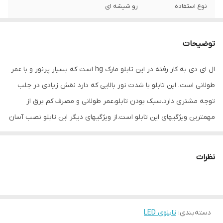
نوع استفاده
رو شیشه ای
ابعاد
45×30×5
توضیحات
جنس
Mdf
ال ای دی به کار رفته در این تابلو مارک hg است که بسیار پرنور و با عمر
وزن
0.6 گرم
طولانی است. این تابلو با شدت نور بالایی که دارد نقش زیادی در جلب
توجه مشتری دارد.سبک بودن تابلو،عمر طولانی و مصرف کم برق از
مهمترین ویژگیهای این تابلو است.از ویژگیهای دیگر این تابلو نصب آسان
و سریع آن است به طوری که در کمتر از چند دقیقه میتوانید تابلو را با
استفاده از پولکهای حاضری، نصب و استفاده کنید. برخلاف نمونه های
نظرات
دیگر در مقابل نور خورشید درخشندگی داشته و روز دید است که باعث
جلب توجه و جذب مشتری می شود. یکی از مزیتهای این تابلو این است
که آداپتور در پشت تابلو تعبیه شده و نیاز به سیم کشی ندارد و فقط
دسته‌بندی
:
تابلوی LED
کافی است که دوشاخه را برق بزنید. برای راحتی نصب سیمی به طول ۳