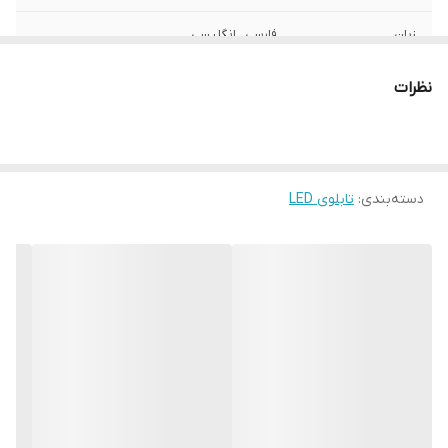
زبان
فارسی , انگلیسی
نوع استفاده
رو شیشه ای
نظرات
ابعاد
30*20*3
جنس
ام دی اف
دسته‌بندی
:
تابلوی LED
وزن
0/4 گرم