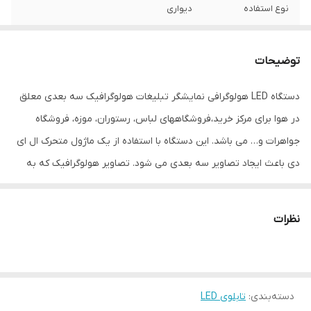
نوع استفاده
دیواری
نحوه نمایش
توسط تیغه ال ای دی دار و با شروع حرکت آن ،
تصاویر سه بعدی ایجاد میگردند و سیستم
توضیحات
POV (سیستم ماندگاری تصویر) برای تثبیت
تصاویر
دستگاه LED هولوگرافی نمایشگر تبلیغات هولوگرافیک سه بعدی معلق
در هوا برای مرکز خرید،فروشگاههای لباس، رستوران، موزه، فروشگاه
ابعاد
56x56x10 سانتی‌متر
جواهرات و… می باشد. این دستگاه با استفاده از یک ماژول متحرک ال ای
جنس
َ PC+ Aluminum+ABS
دی باعث ایجاد تصاویر سه بعدی می شود. تصاویر هولوگرافیک که به
نوع اتصال
بی‌سیم
وسیله چرخش دستگاه LED هولوگرافی ایجاد می شود باعث جلب توجه
افراد می شود. هولوگراف می تواند تصاویر رنگی و متحرک را به صورت
نظرات
سه بعدی معلق در هوا در اندازه های مختلف نمایش دهد. این وسیله از
دو یا چهار پره ساخته می شوند که بر روی آن تعداد زیادی ال ای دی
قرارگرفته است. با روشن کردن فن ، پره ها به چرخش درآمده و ال ای دی
دسته‌بندی
:
تابلوی LED
ها شروع به تغییر رنگ می دهند و بعد از چند ثانیه تصاویر و ویدیو