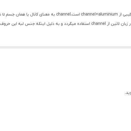
آلومینیوم
در اب
0.430 گرم
ید.