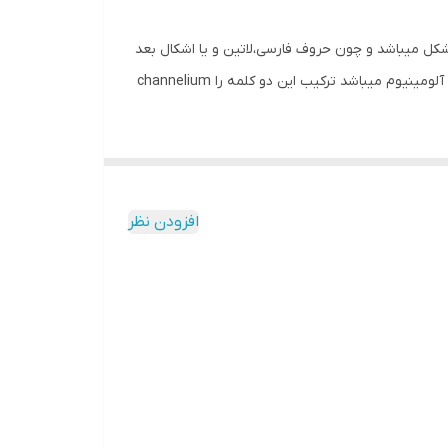
تدا باید بگوییم کلمه چنلیوم همان channelium ترکیبی از channel+aluminium است،channel به معنای کانال یا همان جسم u شکل میباشد و چون حروف فارسی،لاتین و یا اشکال بعد
از چسباندن نوار لبه به کناره ها شکل u مانند میگیرند،در زبان لاتین از channel استفاده میگردد و به دلیل اینکه جنس لبه این حروف آلومینیوم میباشد ترکیب این دو کلمه را channelium
افزودن نظر