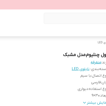
LED
ول چنلیوم مدل مشبک
ند:
متفرقه
ته‌بندی
:
تابلوی LED
ع اتصال
:
با سیم
ان
:
فارسی
ع استفاده
:
دیواری
عاد
:
30×9
نس
:
آلومینیوم
مایش بیشتر