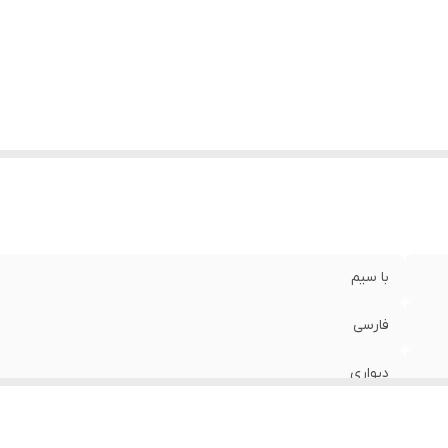
زن
:
0.430 گرم
با سیم
فارسی
دیواری
30×9