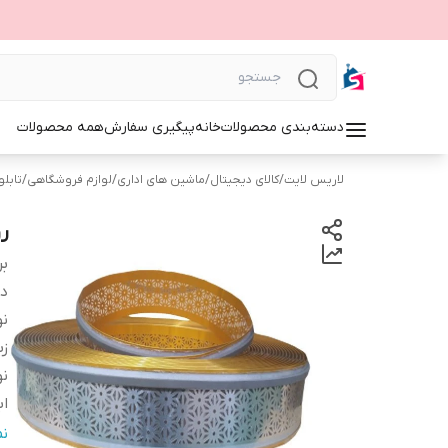
دسته‌بندی محصولات
خانه
پیگیری سفارش
همه محصولات
لاریس لایت
/
کالای دیجیتال
/
ماشین های اداری
/
لوازم فروشگاهی
/
تابلوی 
ر
بر
دس
نو
زب
نو
اب
ج
ن