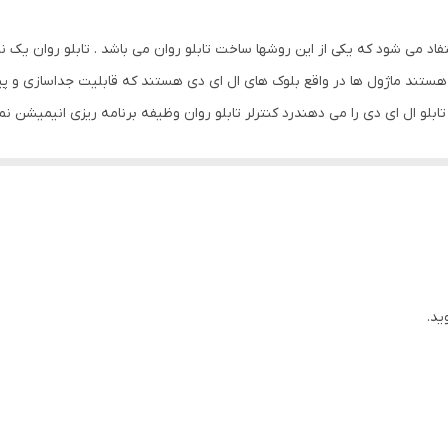
10x74x170
فاد می شود که یکی از این روشها ساخت تابلو روان می باشد . تابلو روان یک
آهن - پلاستیک
ستند ماژول ها در واقع بلوک های ال ای دی هستند که قابلیت جداسازی و پیوند
بلو ال ای دی را می دهندرد کنترلر تابلو روان وظیفه برنامه ریزی انیمیشن ن
امکان نمایش متن دلخواه
22 گرم
از طراحی انیمشن نمایشی متحرک توسط نرم افزار تابلو روان ، فایل ایجاد شد
ر حافظه ذخیره شده و به اجرا در می آید و یک قطعه به نام هاب وظیفه برقراری ارت
ت . این تابلو ها در سر درب فروشگاهها ، مغازه ها ، پمپ بنزین ها و همچنین 
هها قابل استفاده می باشد . این تابلو ها به صورت تک رنگ ، سه رنگ و هفت ر
ید.
و فضای داخلی قابل نصب است و در مقبل نور آفتاب ، برف و باران بسیار مقاوم