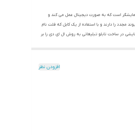
 نمایشگر است که به صورت دیجیتال عمل می کند و
 مجدد را دارند و با استفاده از یک کابل که فلت نام
مایشی در ساخت تابلو تبلیغاتی به روش ال ای دی را بر
عهده دارد . نرم افزار تابلو روان بر روی کامپیوتر نصب می شود و کاربر براحتی می تواند متن دلخواه خود را با فونت و رنگ مدنظر به نمایش درآورد . هر کنترلر حاوی یک پورت ورودی usb می
ه را بر روی یک فلش کپی می کنند و با اتصال فلش به
باط بین فایل کنترلر و ماژولهای ال ای دی را دارد که پس
افزودن نظر
از کپی نمودن فایل در حافظه برد کنترل ، می توان فلش را از usb جدا نمود .از جدیدترین و خیره کننده ترین روش های تبلیغات الکترونیکی ، تابلو های پیام متحرک LED می باشد که اخیراً در
در فضای داخلی نمایشگاهها ، سالن های انتظار
نگ با هر ابعادی قابل ساخت بوده و جذابیت بسیار
 بوده و در نور روز جلوی آفتاب نیز نوشته ها قابل
مشاهده میباشد و تمامی لوازم استفاده شده در این محصول از جدیدترین و پیشرفته ترین تکنولوژی روز دنیا استفاده شده است،این تابلو 4 عدد در عرض (74 سانتیمتر) و 5 عدد ماژول در