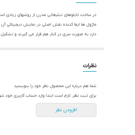
ابعاد
در ساخت تابلوهای تبلیغاتی مدرن از روشهای زیادی است
جنس
ماژول ها ایفا کننده نقش اصلی در نمایش دیجیتالی آن ه
دارد به صورت سری در کنار هم قرار می گیرند و تشکیل تا
ویژگی‌های دستگاه
وزن
باشد که از طریق آن می تواند به فلش متصل گردد . پس 
درگاه usb موجود بر روی برد کنترل فایل موجود د
نظرات
کشور ما نیز به طور قابل توجهی از آنها استقبال شده اس
شما هم درباره این محصول نظر خود را بنویسید.
بیمارستان ها و درمانگاهها ، سالن های ورزشی و فرودگا
برای ثبت نظر، لازم است ابتدا وارد حساب کاربری خود شو
فراوانی دارند ..این محصول قابلیت نصب در فضای بیرون 
افزودن نظر
طول (170 سانتیمتر) میباشد که به رنگ انتخابی ( قرمز ) روشن میشود