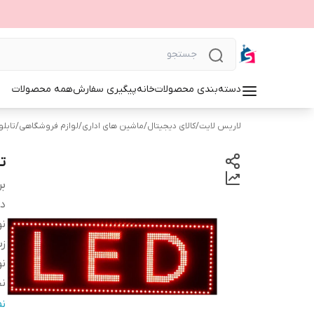
دسته‌بندی محصولات
خانه
پیگیری سفارش
همه محصولات
لاریس لایت
/
کالای دیجیتال
/
ماشین های اداری
/
لوازم فروشگاهی
/
تابلوی 
تا
بر
دس
نو
زب
نو
ن
اب
ن