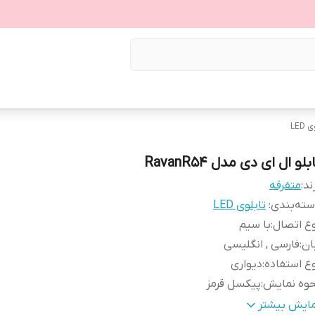
LED
بلو ال ای دی مدل RavanR54
ند:
متفرقه
ته‌بندی
:
تابلوی LED
ع اتصال
:
با سیم
ان
:
فارسی , انگلیسی
ع استفاده
:
دیواری
حوه نمایش
:
پیکسل قرمز
عاد
:
10x74x170
مایش بیشتر