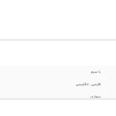
نس
:
آهن - پلاستیک
ژگی‌های دستگاه
:
امکان نمایش متن دلخواه
زن
:
22 گرم
با سیم
فارسی , انگلیسی
دیواری
پیکسل قرمز