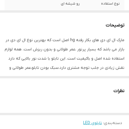
نوع استفاده
رو شیشه ای
ابعاد
112×35×5
توضیحات
جنس
Mdf
مارک ال ای دی های بکار رفته hg اصل است که بهترین نوع ال ای دی در
وزن
1 گرم
بازار می باشد که بسیار پرنور ،عمر طولانی و بدون ریزش است. همه لوازم
استفاده شده اصل و باکیفیت است. این تابلو با شدت نور بالایی که دارد
نقش زیادی در جلب توجه مشتری دارد.سبک بودن تابلو،عمر طولانی و
مصرف کم برق از مهمترین ویژگیهای این تابلو است.از ویژگیهای دیگر این
تابلو نصب آسان و سریع آن است به طوری که در کمتر از چند دقیقه
نظرات
میتوانید تابلو را با استفاده از پولکهای حاضری، نصب و استفاده کنید.
برخلاف نمونه های دیگر در مقابل نور خورشید درخشندگی داشته و روز
دید است که باعث جلب توجه و جذب مشتری می شود. یکی از مزیتهای
دسته‌بندی
:
تابلوی LED
این تابلو این است که آداپتور در پشت تابلو تعبیه شده و نیاز به سیم