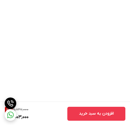
5,727,000
12
%
افزودن به سبد خرید
5,003,000