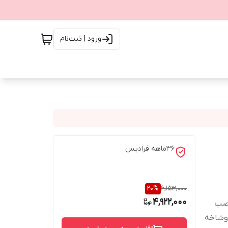
ورود | ثبت‌نام
۳۶ماهه فرادیس
20
%
6,153,000
4,922,000
 نصب
دوشاخه