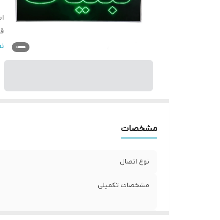
اب
قا
و
ن
مشخصات
نوع اتصال
مشخصات تکمیلی