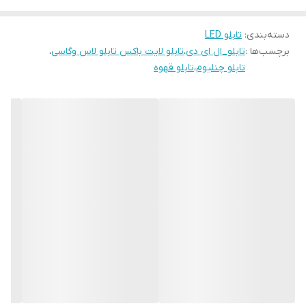
قیمت اقتصادی و کیفیت قابل قبول
دسته‌بندی
:
تابلو LED
مصرف انرژی بهینه و نگهداری آسان
برچسب‌ها :
تابلو_ال ای دی
،
تابلو لایت باکس تابلو لاس وگاسی
،
امکان سفارشی‌سازی محدود
تابلو چنلیوم
،
تابلو قهوه
نصب سریع و بدون نیاز به تخصص
این تابلو با رعایت استانداردهای کیفی لاریس لایت تولید شده و دارای
گارانتی معتبر است. مشاوره رایگان برای انتخاب بهترین گزینه متناسب با
بودجه شما.