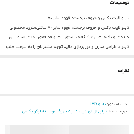
توضیحات
تابلو لایت باکس و حروف برجسته قهوه سایز ۷۰
تابلو لایت باکس و حروف برجسته قهوه سایز ۷۰ سانتی‌متری، محصولی
حرفه‌ای و باکیفیت برای کافه‌ها، رستوران‌ها و فضاهای تجاری است. این
تابلو با طراحی مدرن و نورپردازی عالی، توجه مشتریان را به سرعت جلب
می‌کند.
ویژگی‌های کلیدی:
نظرات
سایز ۷۰ سانتی‌متر با ابعاد مناسب برای نمایش واضح
حروف برجسته با کیفیت ساخت بالا و دوام طولانی
نورپردازی یکنواخت و چشم‌نواز LED
دسته‌بندی
:
تابلو LED
طراحی سفارشی متناسب با برند شما
برچسب‌ها :
تابلو_ال ای دی
،
چنلیوم
،
حروف برجسته
،
لوگو
،
باکسی
نصب آسان و سریع روی دیوار یا سقف
مصرف انرژی پایین و عمر مفید بالا
این تابلو با استفاده از مواد اولیه مرغوب و تکنولوژی روز تولید شده و