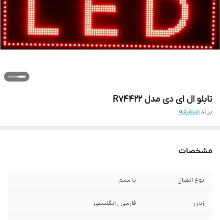
تابلو ال ای دی مدل R74422
برند:
متفرقه
مشخصات
نوع اتصال
با سیم
زبان
فارسی , انگلیسی