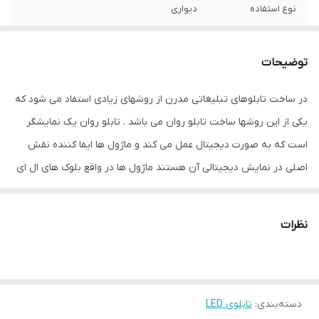
نوع استفاده
دیواری
نحوه نمایش
پیکسلی
توضیحات
ابعاد
10*42*74
در ساخت تابلوهای تبلیغاتی مدرن از روشهای زیادی استفاد می شود که
جنس
آهن و پلاستیک
یکی از این روشها ساخت تابلو روان می باشد . تابلو روان یک نمایشگر
ویژگی‌های دستگاه
امکان نمایش متن دلخواه
است که به صورت دیجیتال عمل می کند و ماژول ها ایفا کننده نقش
اصلی در نمایش دیجیتالی آن هستند ماژول ها در واقع بلوک های ال ای
وزن
11 گرم
دی هستند که قابلیت جداسازی و پیوند مجدد را دارند و با استفاده از
یک کابل که فلت نام دارد به صورت سری در کنار هم قرار می گیرند و
نظرات
تشکیل تابلو ال ای دی را می دهندرد کنترلر تابلو روان وظیفه برنامه
ریزی انیمیشن نمایشی در ساخت تابلو تبلیغاتی به روش ال ای دی را بر
عهده دارد . نرم افزار تابلو روان بر روی کامپیوتر نصب می شود و کاربر
دسته‌بندی
:
تابلوی LED
براحتی می تواند متن دلخواه خود را با فونت و رنگ مدنظر به نمایش