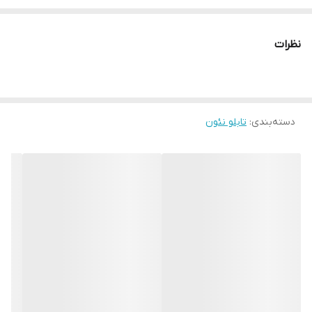
دهد. کیفیت و قیمت ما را از مشتریان سابق ما استعلام نمایید و با خیال
راحت سفارش دهید ارسال رایگان همراه با تجهیزات نصب رایگان استفاده
نظرات
از بهترین متریال روز بازار قیمت کاملا رقابتی
دسته‌بندی
:
تابلو نئون