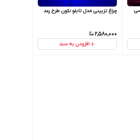
سی
چراغ تزیینی مدل تابلو نئون طرح رعد
2,580,000
افزودن به سبد