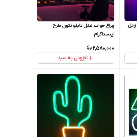
 زحل
چراغ خواب مدل تابلو نئون طرح
اینستاگرام
2,580,000
افزودن به سبد