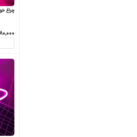
چراغ خو
80,000