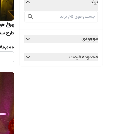
برند
چراغ خو
طرح ستا
موجودی
80,000
محدوده قیمت