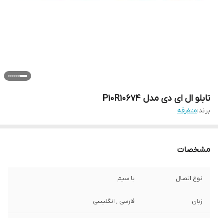
تابلو ال ای دی مدل P10R10674
برند:
متفرقه
مشخصات
نوع اتصال
با سیم
زبان
فارسی , انگلیسی