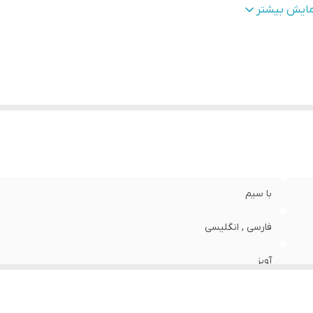
عاد
:
9.5*3.2*1
مایش بیشتر
نس
:
پلاستیک
ژگی‌های دستگاه
:
امکان نمایش متن دلخواه
زن
:
0.32 گرم
با سیم
فارسی , انگلیسی
آویز
نمایش متن-عکس-انیمیشن یا فیلم به صورت نمایشگر و حرکتی-سا