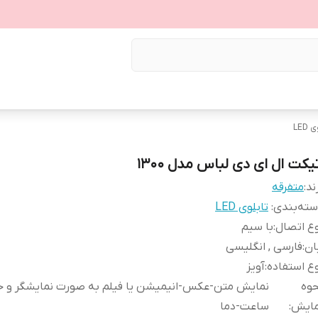
LED
تیکت ال ای دی لباس مدل 1300
ند:
متفرقه
ته‌بندی
:
تابلوی LED
ع اتصال
:
با سیم
ان
:
فارسی , انگلیسی
ع استفاده
:
آویز
حوه
نمایش متن-عکس-انیمیشن یا فیلم به صورت نمایشگر و ح
مایش
:
ساعت-دما