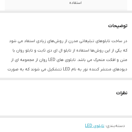
استفاده
زبان
فارسی , انگلیسی
توضیحات
نوع استفاده
دیواری
در ساخت تابلوهای تبلیغاتی مدرن از روش‌های زیادی استفاد می شود
ابعاد
106x42x13
که یکی از این روش‌ها استفاده از تابلو ال ای دی ثابت و تابلو روان با
جنس
پلاستیک و آهن
متن و افکت متحرک می باشد. تابلوی های LED روان از مجموعه ای از
دیودهای منتشر کننده نور به نام LED تتشکیل می شوند که به صورت
ویژگی‌های دستگاه
امکان نمایش متن دلخواه
ماتریس روی یک صفحه قرار گرفته اند و با روشن شدن آن های متن
وزن
5 گرم
نمایش داده می‌شود و با روشن و خاموش شدن ال ای دی ها متن به
نظرات
صورت متحرک نمایش داده خواهد شد. یکی از مشخصه های مهم این
تابلوها جذابیت آن ها و پربازده بودن آن ها نسبت به تابلوهای ال ای
دی های ثابت است، چرا که متحرک بودن متن نمایش داده شده باعث
دسته‌بندی
:
تابلوی LED
جذابیت بصری بیشتری خواهد شد. در واقع تابلو روان یکی از پر استفاده