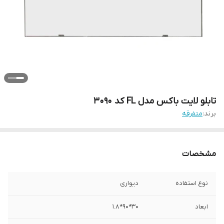
تابلو لایت باکس مدل FL کد 3090
برند:
متفرقه
مشخصات
نوع استفاده
دیواری
ابعاد
30*90*1.8