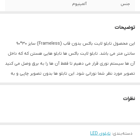
جنس
آلمینیوم
نوع اتصال
با سیم
توضیحات
این محصول تابلو لایت باکس بدون قاب (Frameless) سایز 30*90
سانتی متر می باشد. تابلو لایت باکس ها تابلو هایی هستن که که داخل
آن ها سیستم نوری قرار می دهیم تا فقط آن ها را به برق وصل می کنید
تصویر مورد نظر شما نورانی شود. این تابلو ها بدون تصویر چاپی و به
همراه یک اداپتور به شما ارائه داده می شود. برای استفاده از این تابلو ها
باید تصویر مورد نظرتان را به صورت جداگانه بر روی بک لایت چاپ کنید
نظرات
و در داخل این لایت باکس ها قرار بدهید. انجام این کار راحت است فقط
کافیه تا پین های فلزی دور لایت باکس را با دست خود باز کنید، صفحه
پلکسی را بردارید و تصویر موردنظرتان را در داخل ان ها قرار بدهید.
دسته‌بندی
:
تابلوی LED
بنابراین هر زمان بخواهید می توانید طرح تصویر را تغییر دهید. این