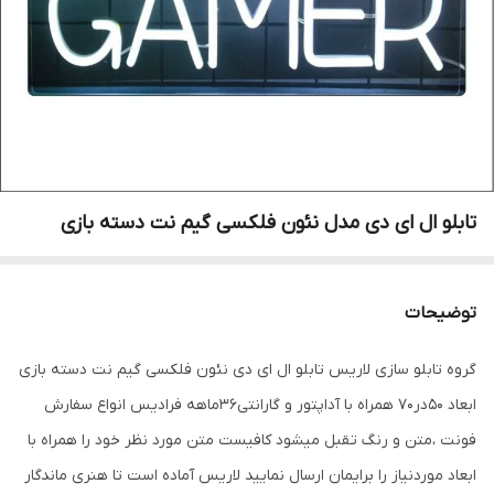
تابلو ال ای دی مدل نئون فلکسی گیم نت دسته بازی
توضیحات
گروه تابلو سازی لاریس تابلو ال ای دی نئون فلکسی گیم نت دسته بازی
ابعاد 50در70 همراه با آداپتور و گارانتی36ماهه فرادیس انواع سفارش
فونت ،متن و رنگ تقبل میشود کافیست متن مورد نظر خود را همراه با
ابعاد موردنیاز را برایمان ارسال نمایید لاریس آماده است تا هنری ماندگار