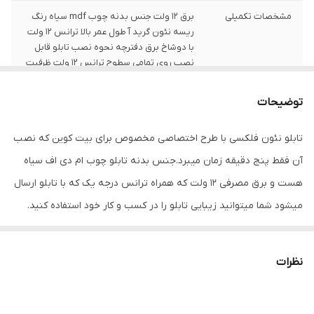
مشخصات تکمیلی
برق 12 ولت جنس بدنه چوب mdf سیاه رنگ
ریسه نئون گرید آ طول عمر بالا ترانس 12 ولت
با دوشاخ برق دفترچه نحوه نصب تابلو قابل
نصب روی تمامی سطوح ترانس 12 ولت ظرفیت
بالا
توضیحات
ابعاد
50cm x 50cm x 4cm
تابلو نئون فلکسی با طرح اختصاصی مخصوص برای بیت کوین که نصب
قابلیت‌های دستگاه
بدون قابلیت ویژه
آن فقط پنج دقیقه زمان میبرد.جنس بدنه تابلو چوب ام دی اف سیاه
نوع تابلوی LED
تابلوی تبلیغاتی
هست و برق مصرفی 12 ولت که همراه ترانس درجه یک که با تابلو ارسال
میشود شما میتوانید زیبایی تابلو را در کسب و کار خود استفاده کنید.
وزن
400 گرم
ریسه نئون از گرید آ میباشد و تمیزی کار کاملا به وضوح قابل دیدن
است. در نظر بگیرید همراه کالا دفترچه نصب ارسال میشود
نظرات