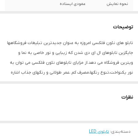
نحوه نمایش
عمودی ایستاده
ابعاد
35 در 70 سانتی متر
توضیحات
قابلیت‌های دستگاه
بدون قابلیت ویژه
تابلو های نئون فلکسی امروزه به عنوان جدیدترین تبلیغات فروشگاهها
وزن
2000 گرم
جایگزین تابلوهای ال ای دی شدن که زیبایی و نور خاصی به نما و
ویترین فروشگاه می دهد.از مزایای تابلوهای نئون فلکسی می توان به
نور یکنواخت،تنوع رنگها،مصرف کم ،عمر طولانی و رنگهای جذاب اشاره
کرد که باعث جلب توجه و جذب مشتری می شود. مهمترین قسمت این
تابلوها، نئون فلکسی هست که ،متریال فوق العاده با کیفیت استفاده
نظرات
شده است و دارای انعطاف بالا و شدت نور بسیار خوب هستند. متریال
درجه یک باعث زیبایی کار،یکنواختی نور ،شدت نور بالا و از همه مهمتر
عمر طولانی می شود. .زمینه های رنگی باعث جذابیت و لوکس تر شدن
دسته‌بندی
:
تابلوی LED
تابلو میشود و جلوه خاصی به فروشگاه می دهد.نئون بکار رفته بهترین