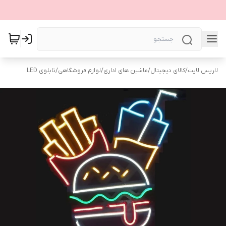
لاریس لایت
/
کالای دیجیتال
/
ماشین های اداری
/
لوازم فروشگاهی
/
تابلوی LED