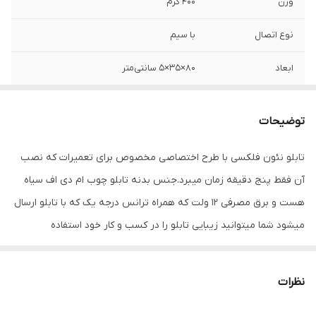
وزن
400 گرم
نوع اتصال
با سیم
ابعاد
80×35×5 سانتی‌متر
قابلیت‌های دستگاه
بدون قابلیت ویژه
توضیحات
نوع تابلوی LED
تابلوی تبلیغاتی
تابلو نئون فلکسی با طرح اختصاصی مخصوص برای تعمیرات که نصب
اقلام همراه
ترانس + سیم و دوشاخ برق دفترچه راهنما
آن فقط پنج دقیقه زمان میبرد.جنس بدنه تابلو چوب ام دی اف سیاه
هست و برق مصرفی 12 ولت که همراه ترانس درجه یک که با تابلو ارسال
میشود شما میتوانید زیبایی تابلو را در کسب و کار خود استفاده
کنید.ریسه نئون از گرید آ میباشد و تمیزی کار کاملا به وضوح قابل دیدن
است. در نظر بگیرید همراه کالا دفترچه نصب ارسال میشود
نظرات