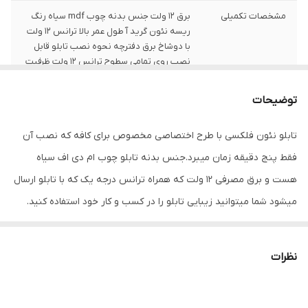
مشخصات تکمیلی
برق 12 ولت جنس بدنه چوب mdf سیاه رنگ
ریسه نئون گرید آ طول عمر بالا ترانس 12 ولت
با دوشاخ برق دفترچه نحوه نصب تابلو قابل
نصب روی تمامی سطوح ترانس 12 ولت ظرفیت
بالا
توضیحات
ابعاد
50cm x 50cm x 3cm
تابلو نئون فلکسی با طرح اختصاصی مخصوص برای کافه که نصب آن
قابلیت‌های دستگاه
بدون قابلیت ویژه
فقط پنج دقیقه زمان میبرد.جنس بدنه تابلو چوب ام دی اف سیاه
نوع تابلوی LED
تابلوی تبلیغاتی
هست و برق مصرفی 12 ولت که همراه ترانس درجه یک که با تابلو ارسال
میشود شما میتوانید زیبایی تابلو را در کسب و کار خود استفاده کنید.
وزن
400 گرم
ریسه نئون از گرید آ میباشد و تمیزی کار کاملا به وضوح قابل دیدن
است. در نظر بگیرید همراه کالا دفترچه نصب ارسال میشود
نظرات