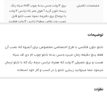
مشخصات تکمیلی
برق 12 ولت جنس بدنه چوب mdf سیاه رنگ
ریسه نئون گرید آ طول عمر بالا ترانس 12 ولت
با دوشاخ برق دفترچه نحوه نصب تابلو قابل
نصب روی تمامی سطوح ترانس 12 ولت ظرفیت
بالا
توضیحات
ابعاد
45cm x 80cm
تابلو نئون فلکسی با طرح اختصاصی مخصوص برای آبمیوه که نصب آن
قابلیت‌های دستگاه
بدون قابلیت ویژه
فقط پنج دقیقه زمان میبرد.جنس بدنه تابلو چوب ام دی اف سیاه
نوع تابلوی LED
تابلوی تبلیغاتی
هست و برق مصرفی 12 ولت که همراه ترانس درجه یک که با تابلو ارسال
میشود شما میتوانید زیبایی تابلو را در کسب و کار خود استفاده
وزن
400 گرم
کنید.ریسه نئون از گرید آ میباشد و تمیزی کار کاملا به وضوح قابل دیدن
است. در نظر بگیرید همراه کالا دفترچه نصب ارسال میشود
نظرات